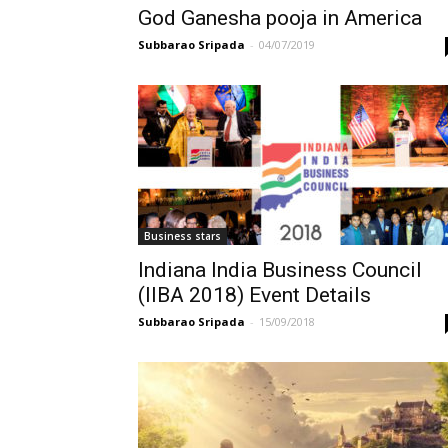
God Ganesha pooja in America
Subbarao Sripada
-
04/07/2019
Business stars
Indiana India Business Council
(IIBA 2018) Event Details
Subbarao Sripada
-
15/09/2018