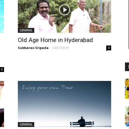
GENERAL
Old Age Home in Hyderabad
Subbarao Sripada
-
04/07/2019
0
0
GENERAL