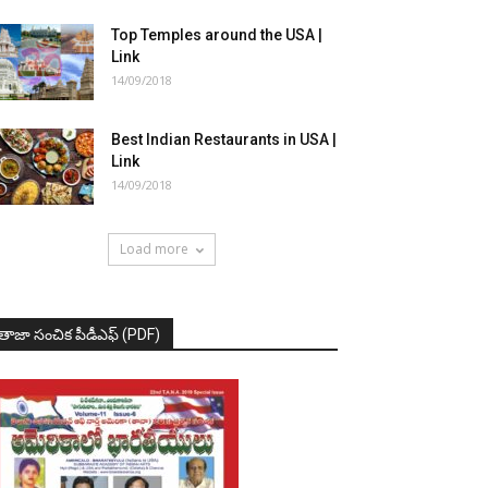
Top Temples around the USA |
Link
14/09/2018
Best Indian Restaurants in USA |
Link
14/09/2018
Load more
తాజా సంచిక పీడీఎఫ్ (PDF)