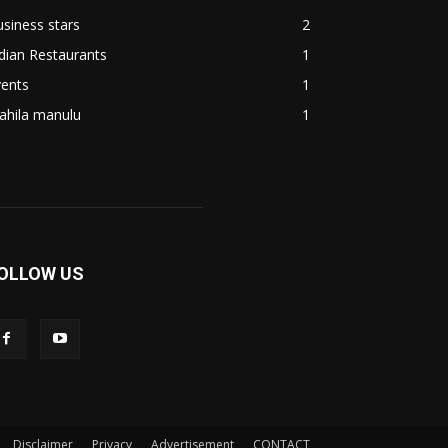
siness stars
2
dian Restaurants
1
vents
1
ahila manulu
1
OLLOW US
Disclaimer
Privacy
Advertisement
CONTACT