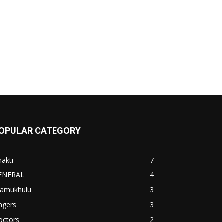
OPULAR CATEGORY
akti
7
ENERAL
4
ramukhulu
3
ngers
3
octors
2