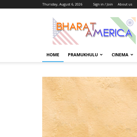
Thursday, August 6, 2026
Sign in / Join
About us
భారత్
అమెరికా
HOME
PRAMUKHULU
CINEMA