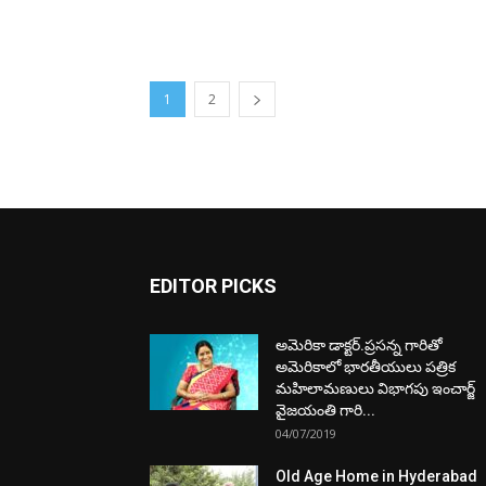
1
2
EDITOR PICKS
అమెరికా డాక్టర్.ప్రసన్న గారితో
అమెరికాలో భారతీయులు పత్రిక
మహిలామణులు విభాగపు ఇంచార్జ్
వైజయంతి గారి...
04/07/2019
Old Age Home in Hyderabad