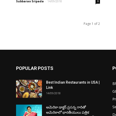
Subbarao Sripada
-
14/09/2018
0
Page 1 of 2
POPULAR POSTS
P
Best Indian Restaurants in USA |
Bh
Link
G
14/09/2018
P
Si
అమెరికా డాక్టర్.ప్రసన్న గారితో
అమెరికాలో భారతీయులు పత్రిక
D