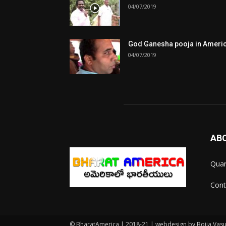
04/07/2019
God Ganesha pooja in Ameri
04/07/2019
AB
Quar
Cont
© BharatAmerica | 2018-21 | webdesign by Bojja.Vas