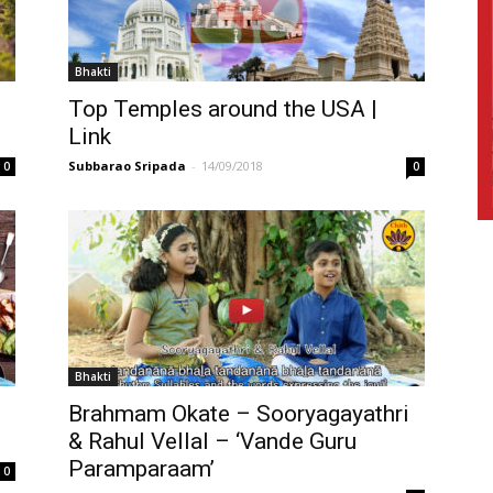
Bhakti
Top Temples around the USA |
Link
Subbarao Sripada
-
14/09/2018
0
0
Bhakti
Brahmam Okate – Sooryagayathri
& Rahul Vellal – ‘Vande Guru
Paramparaam’
0