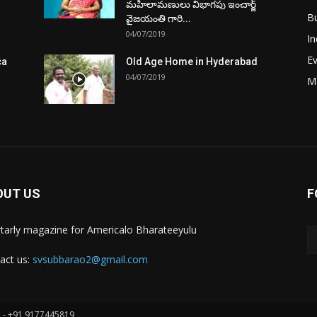
మహిలామణులు విభాగపు ఇంచార్జ్
Bu
వైజయంతి గారి...
04/07/2019
In
E
ca
Old Age Home in Hyderabad
04/07/2019
M
OUT US
F
tarly magazine for Americalo Bharateeyulu
act us:
svsubbarao2@gmail.com
u - +91 9177445819