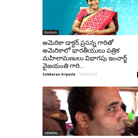
Doctors
అమెరికా డాక్టర్.ప్రసన్న గారితో
అమెరికాలో భారతీయులు పత్రిక
మహిలామణులు విభాగపు ఇంచార్జ్
వైజయంతి గారి...
Subbarao Sripada
-
04/07/2019
GENERAL