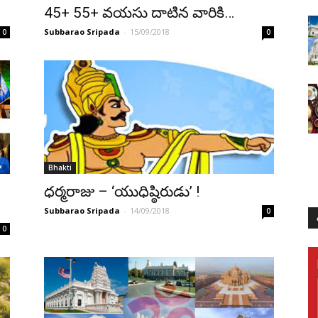
45+ 55+ వయసు దాటిన వారికి…
Subbarao Sripada
-
15/09/2018
0
0
Bhakti
ధర్మరాజు – ‘యుధిష్ఠిరుడు’ !
Subbarao Sripada
-
14/09/2018
0
0